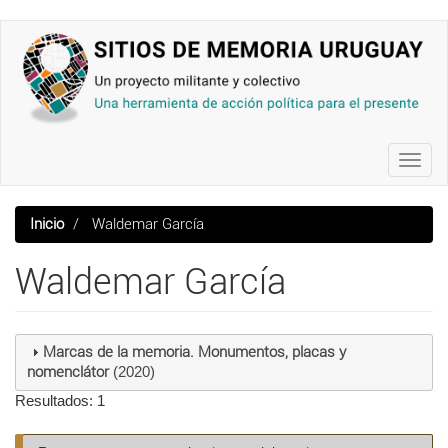
Pasar
al
contenido
principal
Toggl
navig
Inicio
Waldemar García
Waldemar García
Marcas de la memoria. Monumentos, placas y
nomenclátor
(2020)
Resultados: 1