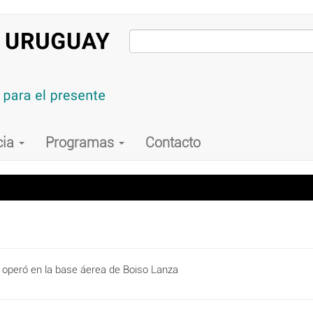
cia
Programas
Contacto
, operó en la base áerea de Boiso Lanza