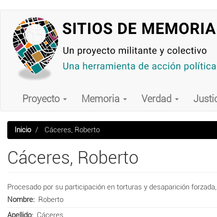
Pasar
al
contenido
principal
Main
navigation
Proyecto
Memoria
Verdad
Justi
Inicio
Cáceres, Roberto
Cáceres, Roberto
Procesado por su participación en torturas y desaparición forzada
Nombre
Roberto
Apellido
Cáceres