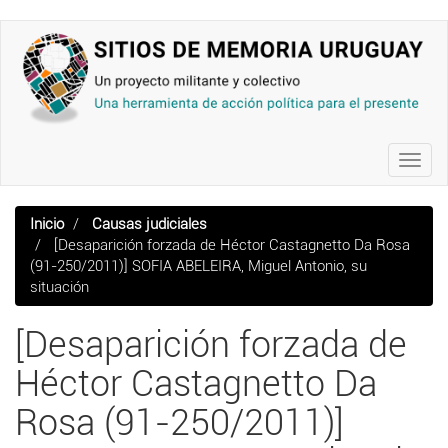
Pasar
al
contenido
principal
Toggl
navig
Inicio
Causas judiciales
[Desaparición forzada de Héctor Castagnetto Da Rosa
(91-250/2011)] SOFIA ABELEIRA, Miguel Antonio, su
situación
[Desaparición forzada de
Héctor Castagnetto Da
Rosa (91-250/2011)]