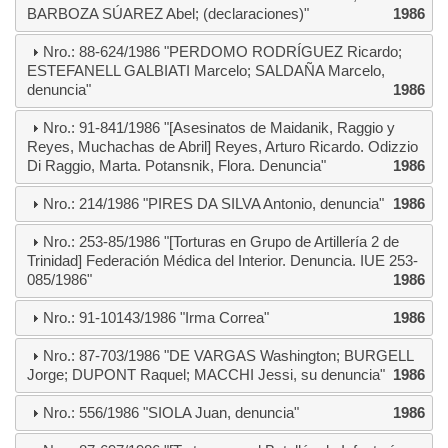
BARBOZA SÚAREZ Abel; (declaraciones)"
1986
Nro.: 88-624/1986 "PERDOMO RODRÍGUEZ Ricardo;
ESTEFANELL GALBIATI Marcelo; SALDAÑA Marcelo,
denuncia"
1986
Nro.: 91-841/1986 "[Asesinatos de Maidanik, Raggio y
Reyes, Muchachas de Abril] Reyes, Arturo Ricardo. Odizzio
Di Raggio, Marta. Potansnik, Flora. Denuncia"
1986
Nro.: 214/1986 "PIRES DA SILVA Antonio, denuncia"
1986
Nro.: 253-85/1986 "[Torturas en Grupo de Artillería 2 de
Trinidad] Federación Médica del Interior. Denuncia. IUE 253-
085/1986"
1986
Nro.: 91-10143/1986 "Irma Correa"
1986
Nro.: 87-703/1986 "DE VARGAS Washington; BURGELL
Jorge; DUPONT Raquel; MACCHI Jessi, su denuncia"
1986
Nro.: 556/1986 "SIOLA Juan, denuncia"
1986