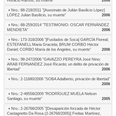
Horacio Ramos, su muerte"
2006
Nro.: 88-218/2011 "[Asesinato de Julián Basilicio López]
LÓPEZ Julian Basilicio, su muerte"
2006
Nro.: 88-259/2014 "TESTIMONIO: OSCAR FERNÁNDEZ
MENDIETA"
2006
Nro.: 173-318/2006 "[Fusilados de Soca] GARCÍA Floreal;
ESTEFANELL Maria Graciela; BRUM CORBO Héctor
Daniel; CORBO María de los Angeles, su muerte"
2006
Nro.: 98-247/2006 "GAVAZZO PEREYRA José Nino;
ARAB FERNANDEZ José Ricardo; un delito de privación de
libertad"
2006
Nro.: 2-11680/2006 "SOBA Adalberto, privación de libertad"
2006
Nro.: 2-48558/2009 "RODRÍGUEZ MUELA Nelson
Santiago, su muerte"
2005
Nro.: 2-26768/2005 "[Desaparición forzada de Héctor
Castagnetto Da Rosa (2-26768/2005)] Freitas Martínez,