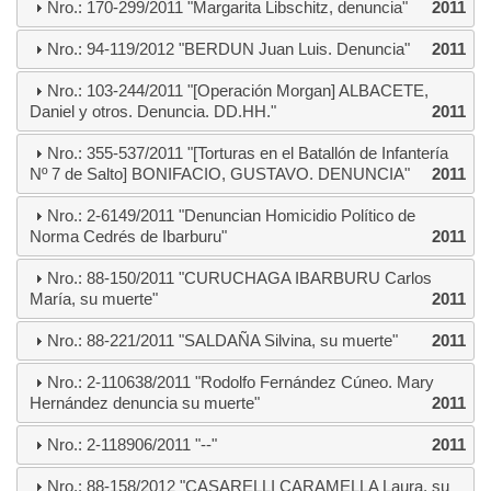
Nro.: 170-299/2011 "Margarita Libschitz, denuncia"
2011
Nro.: 94-119/2012 "BERDUN Juan Luis. Denuncia"
2011
Nro.: 103-244/2011 "[Operación Morgan] ALBACETE,
Daniel y otros. Denuncia. DD.HH."
2011
Nro.: 355-537/2011 "[Torturas en el Batallón de Infantería
Nº 7 de Salto] BONIFACIO, GUSTAVO. DENUNCIA"
2011
Nro.: 2-6149/2011 "Denuncian Homicidio Político de
Norma Cedrés de Ibarburu"
2011
Nro.: 88-150/2011 "CURUCHAGA IBARBURU Carlos
María, su muerte"
2011
Nro.: 88-221/2011 "SALDAÑA Silvina, su muerte"
2011
Nro.: 2-110638/2011 "Rodolfo Fernández Cúneo. Mary
Hernández denuncia su muerte"
2011
Nro.: 2-118906/2011 "--"
2011
Nro.: 88-158/2012 "CASARELLI CARAMELLA Laura, su