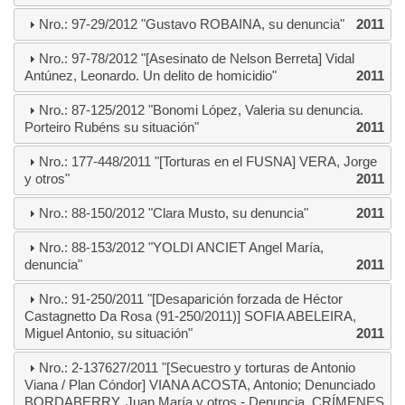
Nro.: 97-29/2012 "Gustavo ROBAINA, su denuncia"
2011
Nro.: 97-78/2012 "[Asesinato de Nelson Berreta] Vidal
Antúnez, Leonardo. Un delito de homicidio"
2011
Nro.: 87-125/2012 "Bonomi López, Valeria su denuncia.
Porteiro Rubéns su situación"
2011
Nro.: 177-448/2011 "[Torturas en el FUSNA] VERA, Jorge
y otros"
2011
Nro.: 88-150/2012 "Clara Musto, su denuncia"
2011
Nro.: 88-153/2012 "YOLDI ANCIET Angel María,
denuncia"
2011
Nro.: 91-250/2011 "[Desaparición forzada de Héctor
Castagnetto Da Rosa (91-250/2011)] SOFIA ABELEIRA,
Miguel Antonio, su situación"
2011
Nro.: 2-137627/2011 "[Secuestro y torturas de Antonio
Viana / Plan Cóndor] VIANA ACOSTA, Antonio; Denunciado
BORDABERRY, Juan María y otros.- Denuncia. CRÍMENES