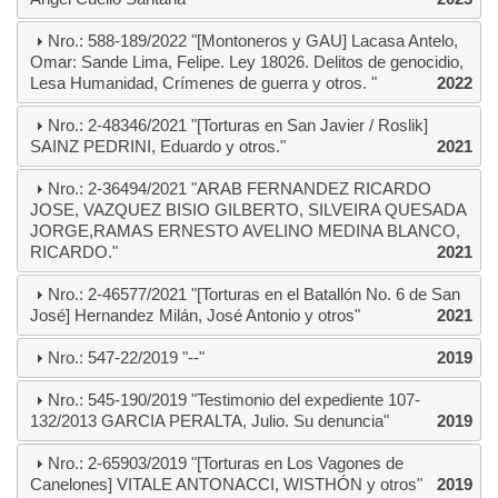
Nro.: 588-189/2022 "[Montoneros y GAU] Lacasa Antelo,
Omar: Sande Lima, Felipe. Ley 18026. Delitos de genocidio,
Lesa Humanidad, Crímenes de guerra y otros. "
2022
Nro.: 2-48346/2021 "[Torturas en San Javier / Roslik]
SAINZ PEDRINI, Eduardo y otros."
2021
Nro.: 2-36494/2021 "ARAB FERNANDEZ RICARDO
JOSE, VAZQUEZ BISIO GILBERTO, SILVEIRA QUESADA
JORGE,RAMAS ERNESTO AVELINO MEDINA BLANCO,
RICARDO."
2021
Nro.: 2-46577/2021 "[Torturas en el Batallón No. 6 de San
José] Hernandez Milán, José Antonio y otros"
2021
Nro.: 547-22/2019 "--"
2019
Nro.: 545-190/2019 "Testimonio del expediente 107-
132/2013 GARCIA PERALTA, Julio. Su denuncia"
2019
Nro.: 2-65903/2019 "[Torturas en Los Vagones de
Canelones] VITALE ANTONACCI, WISTHÓN y otros"
2019