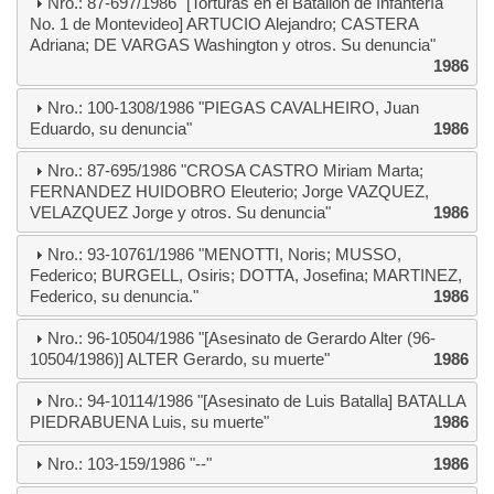
Nro.: 87-697/1986 "[Torturas en el Batallón de Infantería
No. 1 de Montevideo] ARTUCIO Alejandro; CASTERA
Adriana; DE VARGAS Washington y otros. Su denuncia"
1986
Nro.: 100-1308/1986 "PIEGAS CAVALHEIRO, Juan
Eduardo, su denuncia"
1986
Nro.: 87-695/1986 "CROSA CASTRO Miriam Marta;
FERNANDEZ HUIDOBRO Eleuterio; Jorge VAZQUEZ,
VELAZQUEZ Jorge y otros. Su denuncia"
1986
Nro.: 93-10761/1986 "MENOTTI, Noris; MUSSO,
Federico; BURGELL, Osiris; DOTTA, Josefina; MARTINEZ,
Federico, su denuncia."
1986
Nro.: 96-10504/1986 "[Asesinato de Gerardo Alter (96-
10504/1986)] ALTER Gerardo, su muerte"
1986
Nro.: 94-10114/1986 "[Asesinato de Luis Batalla] BATALLA
PIEDRABUENA Luis, su muerte"
1986
Nro.: 103-159/1986 "--"
1986