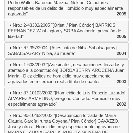
Pedro Walter. Bardecio Marzoa, Nelson. Co autores
responsables de un delito de Homicidio muy especialmente
agravado"
2005
Nro.: 2-43332/2005 "[Orletti / Plan Cóndor] BARRIOS
FERNANDEZ Washington y SOBA Adalberto, privación de
libertad"
2005
Nro.: 97-397/2004 "[Asesinato de Nibia Sabalsagaray]
SABALSAGARY Nibia, su muerte"
2004
Nro.: 1-608/2003 "[Asesinatos, desapariciones forzadas y
atentado a la constitución] BORDABERRY AROCENA Juan
María - Diez delitos de homicidio muy especialmente
agravados en reiteración real a título de coautor"
2003
Nro.: 87-10103/2002 "[Homicidio de Luis Roberto Luzardo]
ÁLVAREZ ARMELINO, Gregorio Conrado. Homicidio muy
especialmente agravado"
2002
Nro.: 90-10462/2002 "[Desaparición forzada de María
Claudia García Irureta Goyena / Plan Cóndor] GAVAZZO,
Jose y otros - Homicidio muy especialmente agravado de
MARIA CLAUDIA GARCÍA IRURETA GOYENA DE