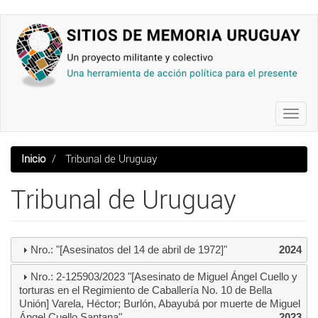
Pasar
al
contenido
principal
Toggl
navig
Inicio
Tribunal de Uruguay
Tribunal de Uruguay
Nro.: "[Asesinatos del 14 de abril de 1972]"
2024
Nro.: 2-125903/2023 "[Asesinato de Miguel Ángel Cuello y
torturas en el Regimiento de Caballería No. 10 de Bella
Unión] Varela, Héctor; Burlón, Abayubá por muerte de Miguel
Ángel Cuello Santana"
2023