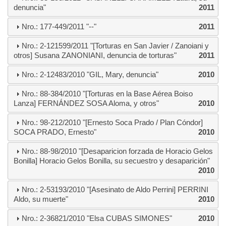
denuncia"
2011
Nro.: 177-449/2011 "--"
2011
Nro.: 2-121599/2011 "[Torturas en San Javier / Zanoiani y
otros] Susana ZANONIANI, denuncia de torturas"
2011
Nro.: 2-12483/2010 "GIL, Mary, denuncia"
2010
Nro.: 88-384/2010 "[Torturas en la Base Aérea Boiso
Lanza] FERNÁNDEZ SOSA Aloma, y otros"
2010
Nro.: 98-212/2010 "[Ernesto Soca Prado / Plan Cóndor]
SOCA PRADO, Ernesto"
2010
Nro.: 88-98/2010 "[Desaparicion forzada de Horacio Gelos
Bonilla] Horacio Gelos Bonilla, su secuestro y desaparición"
2010
Nro.: 2-53193/2010 "[Asesinato de Aldo Perrini] PERRINI
Aldo, su muerte"
2010
Nro.: 2-36821/2010 "Elsa CUBAS SIMONES"
2010