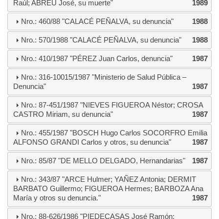
Raúl; ABREU José, su muerte"
1989
Nro.: 460/88 "CALACÉ PEÑALVA, su denuncia"
1988
Nro.: 570/1988 "CALACÉ PEÑALVA, su denuncia"
1988
Nro.: 410/1987 "PÉREZ Juan Carlos, denuncia"
1987
Nro.: 316-10015/1987 "Ministerio de Salud Pública –
Denuncia"
1987
Nro.: 87-451/1987 "NIEVES FIGUEROA Néstor; CROSA
CASTRO Miriam, su denuncia"
1987
Nro.: 455/1987 "BOSCH Hugo Carlos SOCORFRO Emilia
ALFONSO GRANDI Carlos y otros, su denuncia"
1987
Nro.: 85/87 "DE MELLO DELGADO, Hernandarias"
1987
Nro.: 343/87 "ARCE Hulmer; YAÑEZ Antonia; DERMIT
BARBATO Guillermo; FIGUEROA Hermes; BARBOZA Ana
María y otros su denuncia."
1987
Nro.: 88-626/1986 "PIEDECASAS José Ramón;