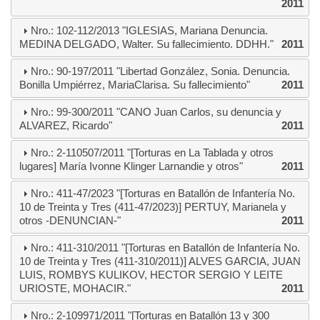
2011
Nro.: 102-112/2013 "IGLESIAS, Mariana Denuncia.
MEDINA DELGADO, Walter. Su fallecimiento. DDHH."
2011
Nro.: 90-197/2011 "Libertad González, Sonia. Denuncia.
Bonilla Umpiérrez, MariaClarisa. Su fallecimiento"
2011
Nro.: 99-300/2011 "CANO Juan Carlos, su denuncia y
ALVAREZ, Ricardo"
2011
Nro.: 2-110507/2011 "[Torturas en La Tablada y otros
lugares] María Ivonne Klinger Larnandie y otros"
2011
Nro.: 411-47/2023 "[Torturas en Batallón de Infantería No.
10 de Treinta y Tres (411-47/2023)] PERTUY, Marianela y
otros -DENUNCIAN-"
2011
Nro.: 411-310/2011 "[Torturas en Batallón de Infantería No.
10 de Treinta y Tres (411-310/2011)] ALVES GARCIA, JUAN
LUIS, ROMBYS KULIKOV, HECTOR SERGIO Y LEITE
URIOSTE, MOHACIR."
2011
Nro.: 2-109971/2011 "[Torturas en Batallón 13 y 300