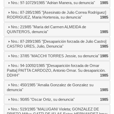
Nro.: 97-10729/1985 "Adrian Manera, su denuncia"
1985
Nro.: 87-285/1985 "[Asesinato de Julio Correa Rodríguez]
RODRIGUEZ, Maria Hortensia, su denuncia"
1985
Nro.: 219/85 "María del Carmen ALMEIDA de
QUINTEROS, denuncia"
1985
Nro.: 87-289/1985 "[Desaparición forzada de Julio Castro]
CASTRO URES, Julio, Denuncia"
1985
Nro.: 37/85 "MACCHI TORRES Jessie, su denuncia"
1985
Nro.: 94-10092/1985 "[Desaparición forzada de Omar
Paitta] PAITTA CARDOZO, Antonio Omar. Su desaparición.
DDHH"
1985
Nro.: 450/1985 "Amalia Gonzalez de Gonzalez su
denuncia"
1985
Nro.: 90/85 "Oscar Ortiz, su denuncia"
1985
Nro.: 519/1985 "MALUGANI Violeta; GONZALEZ DE
PRIETO Milka; GATTI DE ISLAS Ester; HERNANDEZ Irma;