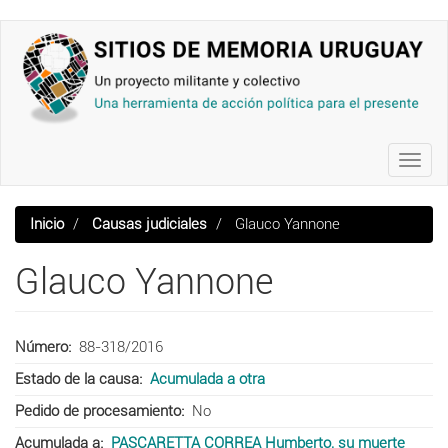
Pasar
al
contenido
principal
Toggl
navig
Inicio
Causas judiciales
Glauco Yannone
Glauco Yannone
Número
88-318/2016
Estado de la causa
Acumulada a otra
Pedido de procesamiento
No
Acumulada a
PASCARETTA CORREA Humberto, su muerte