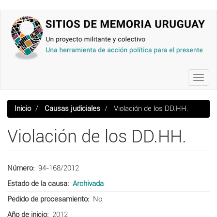
Pasar
al
contenido
principal
Toggl
navig
Inicio
Causas judiciales
Violación de los DD.HH.
Violación de los DD.HH.
Número
94-168/2012
Estado de la causa
Archivada
Pedido de procesamiento
No
Año de inicio
2012