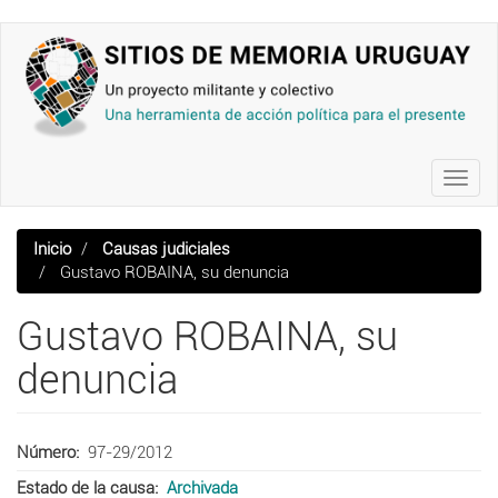
Pasar
al
contenido
principal
Toggl
navig
Inicio
Causas judiciales
Gustavo ROBAINA, su denuncia
Gustavo ROBAINA, su
denuncia
Número
97-29/2012
Estado de la causa
Archivada