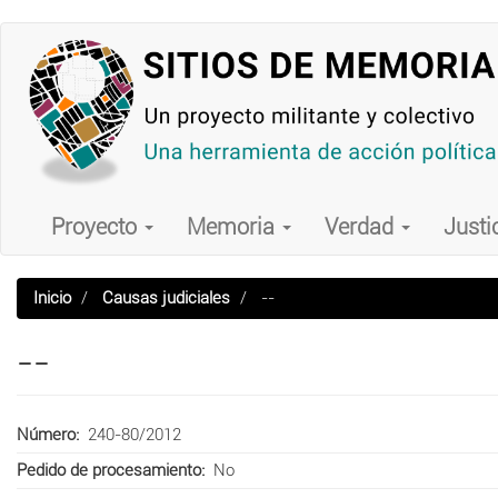
Pasar
al
contenido
principal
Main
navigation
Proyecto
Memoria
Verdad
Justi
Inicio
Causas judiciales
--
--
Número
240-80/2012
Pedido de procesamiento
No