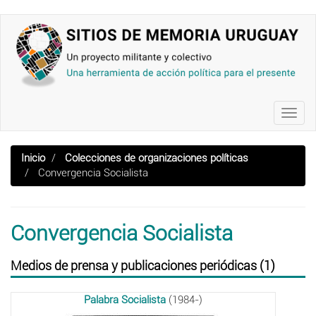
Pasar
al
contenido
principal
Toggl
navig
Inicio
Colecciones de organizaciones políticas
Convergencia Socialista
Convergencia Socialista
Medios de prensa y publicaciones periódicas (1)
Palabra Socialista
(1984-)