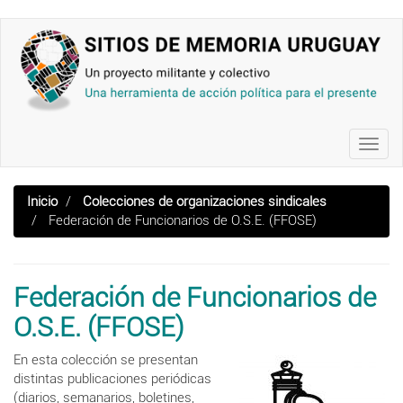
Pasar
al
contenido
principal
Toggl
navig
Inicio
Colecciones de organizaciones sindicales
Federación de Funcionarios de O.S.E. (FFOSE)
Federación de Funcionarios de
O.S.E. (FFOSE)
En esta colección se presentan
distintas publicaciones periódicas
(diarios, semanarios, boletines,