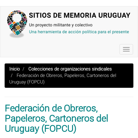
Pasar
al
contenido
principal
Toggl
navig
Inicio
Colecciones de organizaciones sindicales
Federación de Obreros, Papeleros, Cartoneros del
Uruguay (FOPCU)
Federación de Obreros,
Papeleros, Cartoneros del
Uruguay (FOPCU)