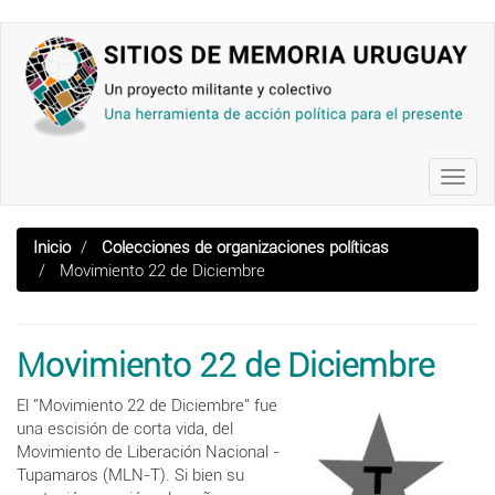
Pasar
al
contenido
principal
Toggl
navig
Inicio
Colecciones de organizaciones políticas
Movimiento 22 de Diciembre
Movimiento 22 de Diciembre
El "Movimiento 22 de Diciembre" fue
una escisión de corta vida, del
Movimiento de Liberación Nacional -
Tupamaros (MLN-T). Si bien su