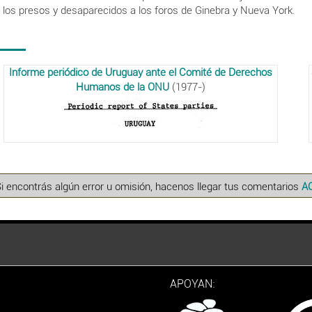
los presos y desaparecidos a los foros de Ginebra y Nueva York.
Informe periódico de Uruguay ante el Comité de Derechos
Humanos de la ONU
(1977-)
Si encontrás algún error u omisión, hacenos llegar tus comentarios
A
APOYAN: