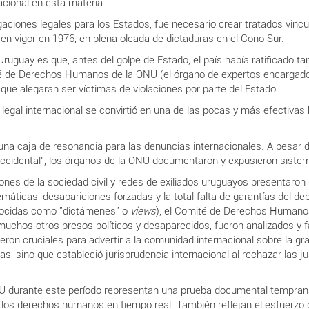
acional en esta materia.
gaciones legales para los Estados, fue necesario crear tratados vinc
ó en vigor en 1976, en plena oleada de dictaduras en el Cono Sur.
uguay es que, antes del golpe de Estado, el país había ratificado t
té de Derechos Humanos de la ONU (el órgano de expertos encargado 
que alegaran ser víctimas de violaciones por parte del Estado.
 legal internacional se convirtió en una de las pocas y más efectivas 
a caja de resonancia para las denuncias internacionales. A pesar de l
n occidental", los órganos de la ONU documentaron y expusieron siste
iones de la sociedad civil y redes de exiliados uruguayos presenta
áticas, desapariciones forzadas y la total falta de garantías del debi
nocidas como "dictámenes" o
views
), el Comité de Derechos Humanos
hos otros presos políticos y desaparecidos, fueron analizados y fal
on cruciales para advertir a la comunidad internacional sobre la gra
turas, sino que estableció jurisprudencia internacional al rechazar las
 durante este período representan una prueba documental temprana
los derechos humanos en tiempo real. También reflejan el esfuerzo de 