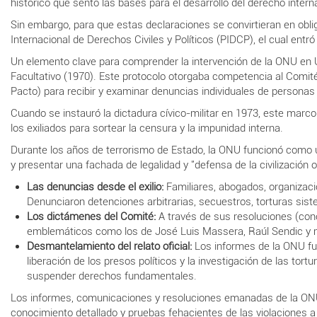
histórico que sentó las bases para el desarrollo del derecho intern
Sin embargo, para que estas declaraciones se convirtieran en obli
Internacional de Derechos Civiles y Políticos (PIDCP), el cual entr
Un elemento clave para comprender la intervención de la ONU en Ur
Facultativo (1970). Este protocolo otorgaba competencia al Comi
Pacto) para recibir y examinar denuncias individuales de personas 
Cuando se instauró la dictadura cívico-militar en 1973, este marco
los exiliados para sortear la censura y la impunidad interna.
Durante los años de terrorismo de Estado, la ONU funcionó como un
y presentar una fachada de legalidad y "defensa de la civilizació
Las denuncias desde el exilio:
Familiares, abogados, organizac
Denunciaron detenciones arbitrarias, secuestros, torturas sistem
Los dictámenes del Comité:
A través de sus resoluciones (co
emblemáticos como los de José Luis Massera, Raúl Sendic y muc
Desmantelamiento del relato oficial:
Los informes de la ONU fuer
liberación de los presos políticos y la investigación de las tor
suspender derechos fundamentales.
Los informes, comunicaciones y resoluciones emanadas de la ONU
conocimiento detallado y pruebas fehacientes de las violaciones a 