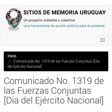
Pasar
al
contenido
principal
Toggl
navig
Inicio
Comunicado No. 1319 de las Fuerzas Conjuntas [Dia
del Ejército Nacional]
Comunicado No. 1319 de
las Fuerzas Conjuntas
[Dia del Ejército Nacional]