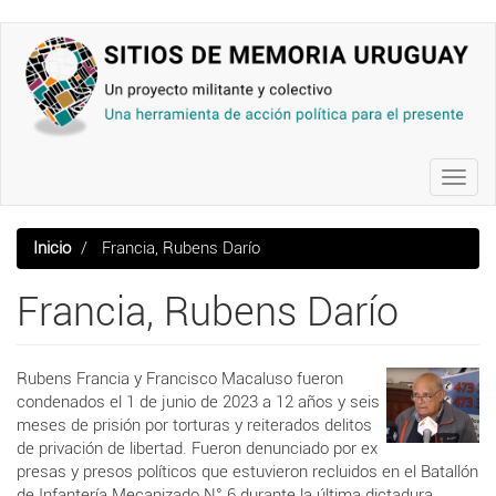
Pasar
al
contenido
principal
Toggl
navig
Inicio
Francia, Rubens Darío
Francia, Rubens Darío
Rubens Francia y Francisco Macaluso fueron
condenados el 1 de junio de 2023 a 12 años y seis
meses de prisión por torturas y reiterados delitos
de privación de libertad. Fueron denunciado por ex
presas y presos políticos que estuvieron recluidos en el Batallón
de Infantería Mecanizado N° 6 durante la última dictadura