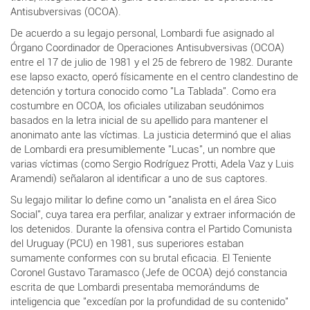
Antisubversivas (OCOA).
De acuerdo a su legajo personal, Lombardi fue asignado al
Órgano Coordinador de Operaciones Antisubversivas (OCOA)
entre el 17 de julio de 1981 y el 25 de febrero de 1982. Durante
ese lapso exacto, operó físicamente en el centro clandestino de
detención y tortura conocido como "La Tablada". Como era
costumbre en OCOA, los oficiales utilizaban seudónimos
basados en la letra inicial de su apellido para mantener el
anonimato ante las víctimas. La justicia determinó que el alias
de Lombardi era presumiblemente "Lucas", un nombre que
varias víctimas (como Sergio Rodríguez Protti, Adela Vaz y Luis
Aramendi) señalaron al identificar a uno de sus captores.
Su legajo militar lo define como un "analista en el área Sico
Social", cuya tarea era perfilar, analizar y extraer información de
los detenidos. Durante la ofensiva contra el Partido Comunista
del Uruguay (PCU) en 1981, sus superiores estaban
sumamente conformes con su brutal eficacia. El Teniente
Coronel Gustavo Taramasco (Jefe de OCOA) dejó constancia
escrita de que Lombardi presentaba memorándums de
inteligencia que "excedían por la profundidad de su contenido"