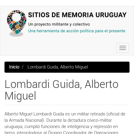
Pasar
al
contenido
principal
Toggl
navig
Inicio
Lombardi Guida, Alberto Miguel
Lombardi Guida, Alberto
Miguel
Alberto Miguel Lombardi Guida es un militar retirado (oficial de
la Armada Nacional). Durante la dictadura cívico-militar
uruguaya, cumplió funciones de inteligencia y represión en
tierra, integrándose al Órgano Coordinador de Operaciones