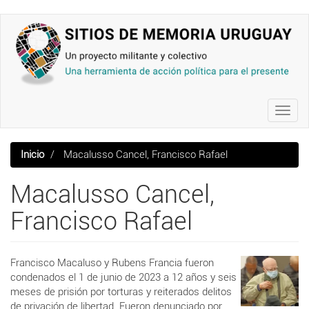
Pasar
al
contenido
principal
Toggl
navig
Inicio
Macalusso Cancel, Francisco Rafael
Macalusso Cancel,
Francisco Rafael
Francisco Macaluso y Rubens Francia fueron
condenados el 1 de junio de 2023 a 12 años y seis
meses de prisión por torturas y reiterados delitos
de privación de libertad. Fueron denunciado por