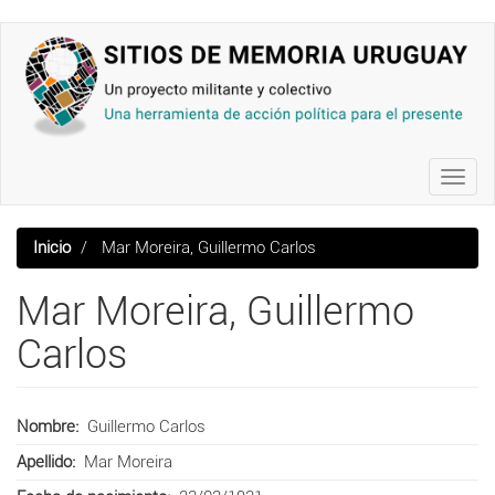
Pasar
al
contenido
principal
Toggl
navig
Inicio
Mar Moreira, Guillermo Carlos
Mar Moreira, Guillermo
Carlos
Nombre
Guillermo Carlos
Apellido
Mar Moreira