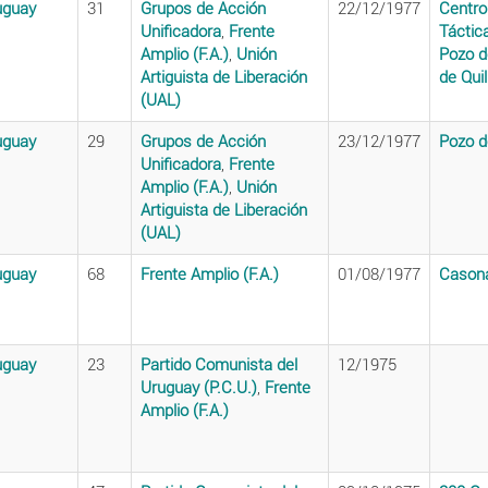
uguay
31
Grupos de Acción
22/12/1977
Centro
Unificadora
,
Frente
Táctic
Amplio (F.A.)
,
Unión
Pozo d
Artiguista de Liberación
de Qui
(UAL)
uguay
29
Grupos de Acción
23/12/1977
Pozo d
Unificadora
,
Frente
Amplio (F.A.)
,
Unión
Artiguista de Liberación
(UAL)
uguay
68
Frente Amplio (F.A.)
01/08/1977
Casona
uguay
23
Partido Comunista del
12/1975
Uruguay (P.C.U.)
,
Frente
Amplio (F.A.)