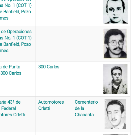
as No. 1 (COT 1)
,
e Banfield
,
Pozo
lmes
 de Operaciones
as No. 1 (COT 1)
,
e Banfield
,
Pozo
lmes
 de Punta
300 Carlos
,
300 Carlos
ría 43ª de
Automotores
Cementerio
l Federal
,
Orletti
de la
tores Orletti
Chacarita