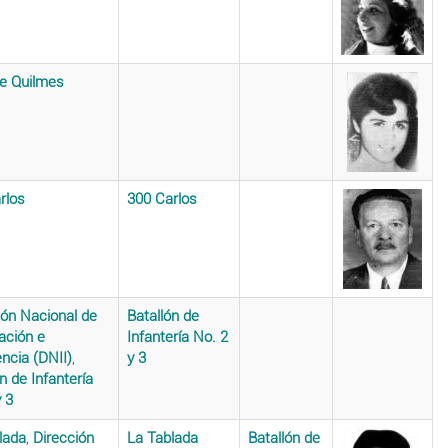
e Quilmes
rlos
300 Carlos
ión Nacional de
Batallón de
ación e
Infantería No. 2
encia (DNII)
,
y 3
n de Infantería
y 3
lada
,
Dirección
La Tablada
Batallón de