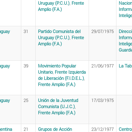
Uruguay (P.C.U.)
,
Frente
Nacion
Amplio (F.A.)
Inform
Intelig
uguay
31
Partido Comunista del
29/07/1975
Direcc
Uruguay (P.C.U.)
,
Frente
Inform
Amplio (F.A.)
Intelig
Guardi
uguay
39
Movimiento Popular
21/06/1977
La Tab
Unitario
,
Frente Izquierda
de Liberación (F.I.D.E.L.)
,
Frente Amplio (F.A.)
uguay
25
Unión de la Juventud
17/03/1975
Comunista (U.J.C.)
,
Frente Amplio (F.A.)
entina
21
Grupos de Acción
23/12/1977
Centro