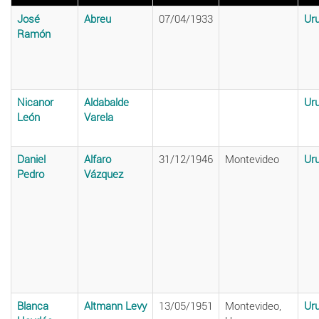
José
Abreu
07/04/1933
Ur
Ramón
Nicanor
Aldabalde
Ur
León
Varela
Daniel
Alfaro
31/12/1946
Montevideo
Ur
Pedro
Vázquez
Blanca
Altmann Levy
13/05/1951
Montevideo,
Ur