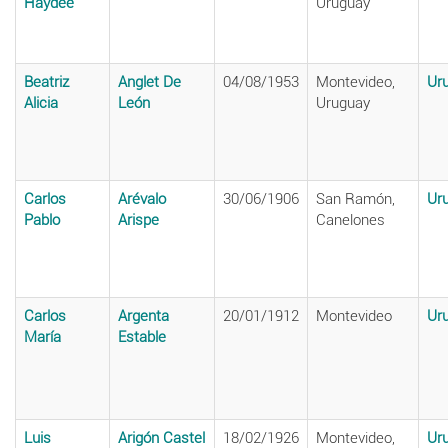
Haydée
Uruguay
Beatriz
Anglet De
04/08/1953
Montevideo,
Ur
Alicia
León
Uruguay
Carlos
Arévalo
30/06/1906
San Ramón,
Ur
Pablo
Arispe
Canelones
Carlos
Argenta
20/01/1912
Montevideo
Ur
María
Estable
Luis
Arigón Castel
18/02/1926
Montevideo,
Ur