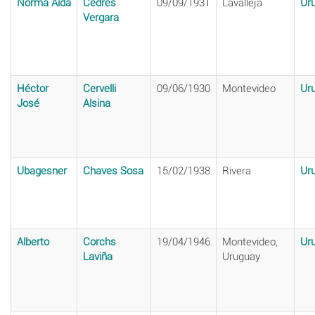
Norma Aída
Cedrés
09/09/1931
Lavalleja
Ur
Vergara
Héctor
Cervelli
09/06/1930
Montevideo
Ur
José
Alsina
Ubagesner
Chaves Sosa
15/02/1938
Rivera
Ur
Alberto
Corchs
19/04/1946
Montevideo,
Ur
Laviña
Uruguay