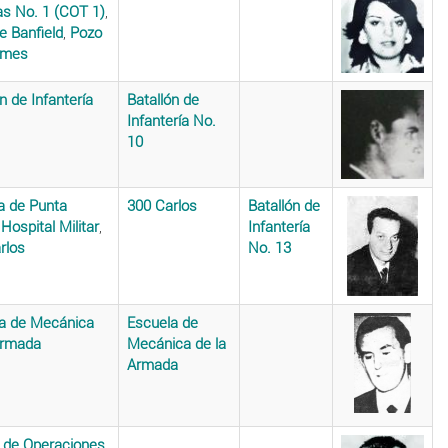
as No. 1 (COT 1)
,
e Banfield
,
Pozo
lmes
n de Infantería
Batallón de
Infantería No.
10
 de Punta
300 Carlos
Batallón de
,
Hospital Militar
,
Infantería
rlos
No. 13
a de Mecánica
Escuela de
Armada
Mecánica de la
Armada
 de Operaciones