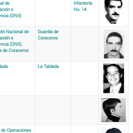
al de
Infantería
ación e
No. 14
encia (DNII)
ión Nacional de
Guardia de
ación e
Coraceros
encia (DNII)
,
a de Coraceros
lada
La Tablada
 de Operaciones