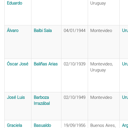
Eduardo
Uruguay
Álvaro
Balbi Sala
04/01/1944
Montevideo
Ur
Óscar José
Baliñas Arias
02/10/1939
Montevideo,
Ur
Uruguay
José Luis
Barboza
02/10/1949
Montevideo
Ur
Irrazábal
Graciela
Basualdo
19/09/1956
Buenos Aires,
Arg