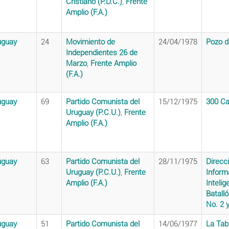
Cristiano (P.D.C.)
,
Frente
Amplio (F.A.)
uguay
24
Movimiento de
24/04/1978
Pozo d
Independientes 26 de
Marzo
,
Frente Amplio
(F.A.)
uguay
69
Partido Comunista del
15/12/1975
300 Ca
Uruguay (P.C.U.)
,
Frente
Amplio (F.A.)
uguay
63
Partido Comunista del
28/11/1975
Direcc
Uruguay (P.C.U.)
,
Frente
Inform
Amplio (F.A.)
Intelig
Batalló
No. 2 
uguay
51
Partido Comunista del
14/06/1977
La Tab