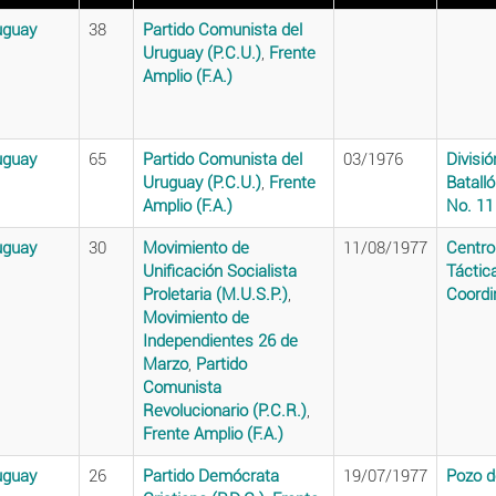
uguay
38
Partido Comunista del
Uruguay (P.C.U.)
,
Frente
Amplio (F.A.)
uguay
65
Partido Comunista del
03/1976
Divisió
Uruguay (P.C.U.)
,
Frente
Batalló
Amplio (F.A.)
No. 11
uguay
30
Movimiento de
11/08/1977
Centro
Unificación Socialista
Táctic
Proletaria (M.U.S.P.)
,
Coordi
Movimiento de
Independientes 26 de
Marzo
,
Partido
Comunista
Revolucionario (P.C.R.)
,
Frente Amplio (F.A.)
uguay
26
Partido Demócrata
19/07/1977
Pozo d