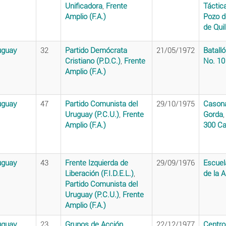
Unificadora
,
Frente
Táctic
Amplio (F.A.)
Pozo d
de Qui
uguay
32
Partido Demócrata
21/05/1972
Batalló
Cristiano (P.D.C.)
,
Frente
No. 10
Amplio (F.A.)
uguay
47
Partido Comunista del
29/10/1975
Casona
Uruguay (P.C.U.)
,
Frente
Gorda
Amplio (F.A.)
300 Ca
uguay
43
Frente Izquierda de
29/09/1976
Escuel
Liberación (F.I.D.E.L.)
,
de la 
Partido Comunista del
Uruguay (P.C.U.)
,
Frente
Amplio (F.A.)
uguay
23
Grupos de Acción
22/12/1977
Centro