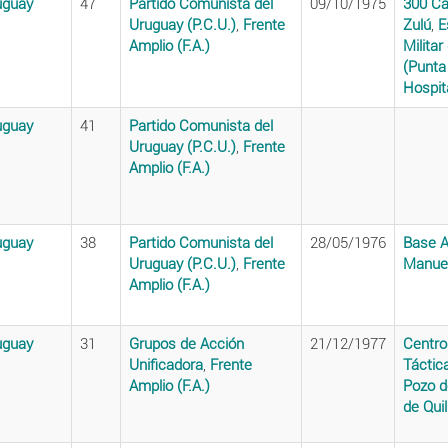
uguay
47
Partido Comunista del
09/10/1975
300 Ca
Uruguay (P.C.U.)
,
Frente
Zulú
,
E
Amplio (F.A.)
Militar
(Punta
Hospita
uguay
41
Partido Comunista del
Uruguay (P.C.U.)
,
Frente
Amplio (F.A.)
uguay
38
Partido Comunista del
28/05/1976
Base A
Uruguay (P.C.U.)
,
Frente
Manuel
Amplio (F.A.)
uguay
31
Grupos de Acción
21/12/1977
Centro
Unificadora
,
Frente
Táctic
Amplio (F.A.)
Pozo d
de Qui