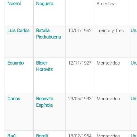
Noemí
Noguera
Argentina
Luis Carlos
Batalla
10/01/1942
Treinta y Tres
Ur
Piedrabuena
Eduardo
Bleier
12/11/1927
Montevideo
Ur
Horovitz
Carlos
Bonavita
23/05/1933
Montevideo
Ur
Espínola
Raúl
Borelli
18/02/1954
Montevideo,
Ur