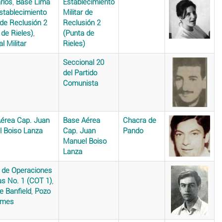
rlos
,
Base Lima
Establecimiento
stablecimiento
Militar de
 de Reclusión 2
Reclusión 2
 de Rieles)
,
(Punta de
l Militar
Rieles)
Seccional 20
del Partido
Comunista
érea Cap. Juan
Base Aérea
Chacra de
 Boiso Lanza
Cap. Juan
Pando
Manuel Boiso
Lanza
 de Operaciones
as No. 1 (COT 1)
,
e Banfield
,
Pozo
lmes