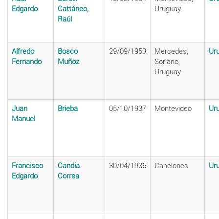
Edgardo
Cattáneo,
Uruguay
Raúl
Alfredo
Bosco
29/09/1953
Mercedes,
Ur
Fernando
Muñoz
Soriano,
Uruguay
Juan
Brieba
05/10/1937
Montevideo
Ur
Manuel
Francisco
Candia
30/04/1936
Canelones
Ur
Edgardo
Correa