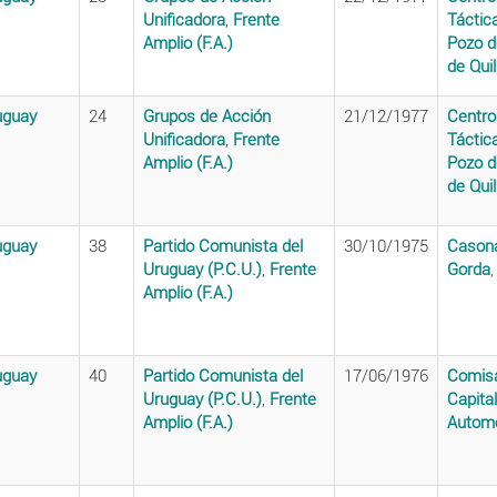
Unificadora
,
Frente
Táctic
Amplio (F.A.)
Pozo d
de Qui
uguay
24
Grupos de Acción
21/12/1977
Centro
Unificadora
,
Frente
Táctic
Amplio (F.A.)
Pozo d
de Qui
uguay
38
Partido Comunista del
30/10/1975
Casona
Uruguay (P.C.U.)
,
Frente
Gorda
Amplio (F.A.)
uguay
40
Partido Comunista del
17/06/1976
Comisa
Uruguay (P.C.U.)
,
Frente
Capita
Amplio (F.A.)
Automo