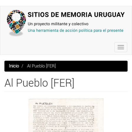
Pasar
al
contenido
principal
Toggl
navig
Inicio
Al Pueblo [FER]
Al Pueblo [FER]