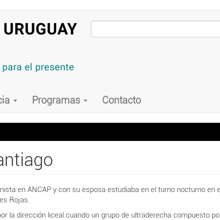
cia
Programas
Contacto
antiago
ista en ANCAP y con su esposa estudiaba en el turno nocturno en el l
nes Rojas.
or la dirección liceal cuando un grupo de ultraderecha compuesto 