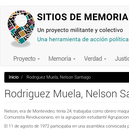
Pasar
al
contenido
principal
Main
navigation
Proyecto
Memoria
Verdad
Justi
Inicio
Rodriguez Muela, Nelson Santiago
Rodriguez Muela, Nelson S
Nelson, era de Montevideo, tenía 24, trabajaba como obrero maquin
Comunista Revolucionario, en la agrupación estudiantil Agrupacio
El 11 de agosto de 1972 participaba en una asamblea convocada p