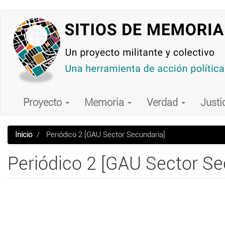
Pasar
al
contenido
principal
Main
navigation
Proyecto
Memoria
Verdad
Justi
Inicio
Periódico 2 [GAU Sector Secundaria]
Periódico 2 [GAU Sector Se