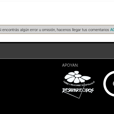
Si encontrás algún error u omisión, hacenos llegar tus comentarios
A
APOYAN: