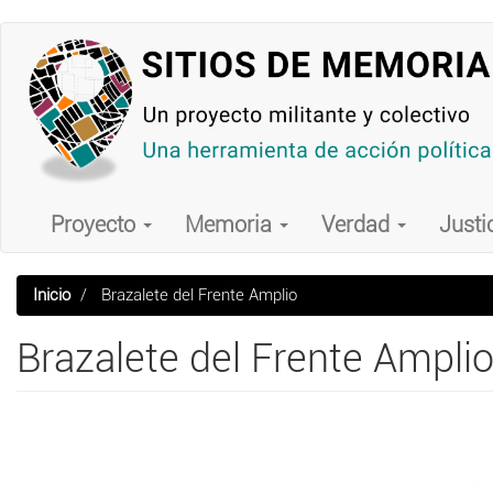
Pasar
al
contenido
principal
Main
navigation
Proyecto
Memoria
Verdad
Justi
Inicio
Brazalete del Frente Amplio
Brazalete del Frente Ampli