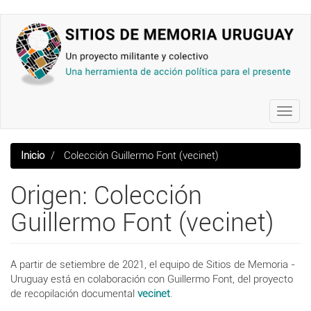
Pasar
al
contenido
principal
Toggl
navig
Inicio
Colección Guillermo Font (vecinet)
Origen: Colección
Guillermo Font (vecinet)
A partir de setiembre de 2021, el equipo de Sitios de Memoria -
Uruguay está en colaboración con Guillermo Font, del proyecto
de recopilación documental
vecinet
.