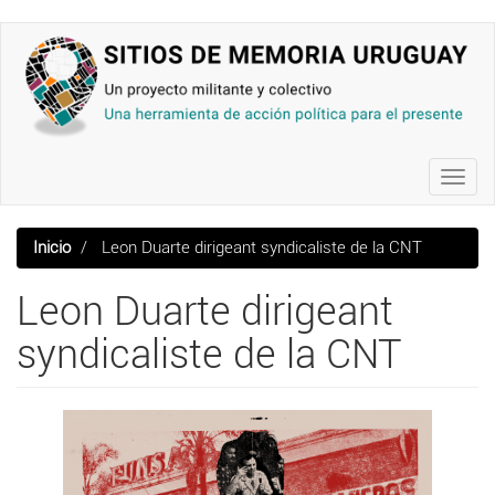
Pasar
al
contenido
principal
Toggl
navig
Inicio
Leon Duarte dirigeant syndicaliste de la CNT
Leon Duarte dirigeant
syndicaliste de la CNT