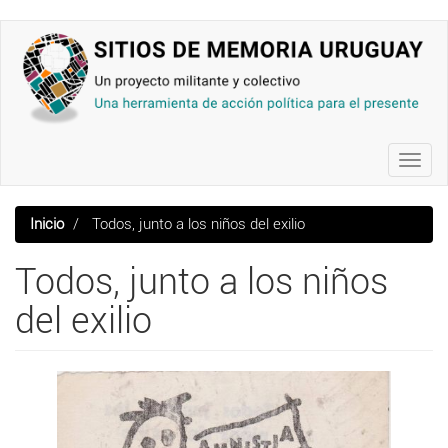
Pasar
al
contenido
principal
Toggl
navig
Inicio
Todos, junto a los niños del exilio
Todos, junto a los niños
del exilio