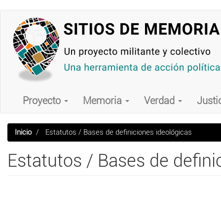
Pasar
al
contenido
principal
Main
navigation
Proyecto
Memoria
Verdad
Justi
Inicio
Estatutos / Bases de definiciones ideológicas
Estatutos / Bases de defini