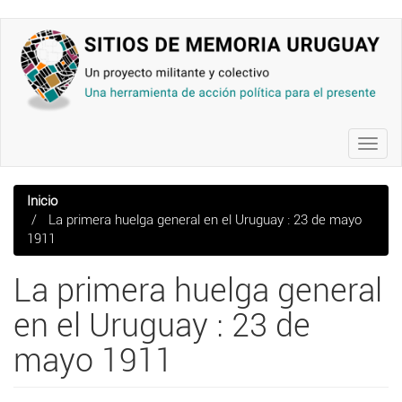
Pasar
al
contenido
principal
Toggl
navig
Inicio
La primera huelga general en el Uruguay : 23 de mayo
1911
La primera huelga general
en el Uruguay : 23 de
mayo 1911