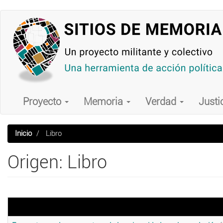
Pasar
al
contenido
principal
Main
navigation
Proyecto
Memoria
Verdad
Justi
Inicio
Libro
Origen: Libro