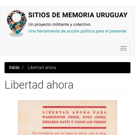
Pasar
al
contenido
principal
Toggl
navig
Inicio
Libertad ahora
Libertad ahora