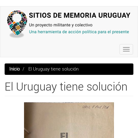
Pasar
al
contenido
principal
Toggl
navig
Inicio
El Uruguay tiene solución
El Uruguay tiene solución