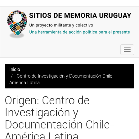
Pasar
al
contenido
principal
Toggl
navig
Inicio
Centro de Investigación y Documentación Chile-
América Latina
Origen: Centro de
Investigación y
Documentación Chile-
América Latina