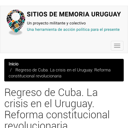
Pasar
al
contenido
principal
Toggl
navig
Inicio
Regreso de Cuba. La crisis en el Uruguay. Reforma
constitucional revolucionaria
Regreso de Cuba. La
crisis en el Uruguay.
Reforma constitucional
revolucionaria