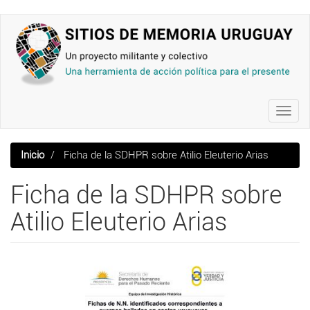
Pasar
al
contenido
principal
Toggl
navig
Inicio
Ficha de la SDHPR sobre Atilio Eleuterio Arias
Ficha de la SDHPR sobre
Atilio Eleuterio Arias