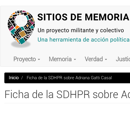
Pasar
al
contenido
principal
Main
navigation
Proyecto
Memoria
Verdad
Justi
Inicio
Ficha de la SDHPR sobre Adriana Gatti Casal
Ficha de la SDHPR sobre Ad