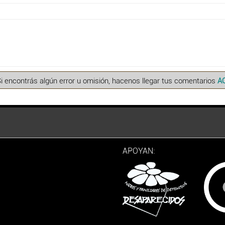
Si encontrás algún error u omisión, hacenos llegar tus comentarios
A
APOYAN: