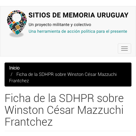
Pasar
al
contenido
principal
Toggl
navig
Inicio
Ficha de la SDHPR sobre Winston César Mazzuchi
Frantchez
Ficha de la SDHPR sobre
Winston César Mazzuchi
Frantchez