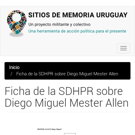
Pasar
al
contenido
principal
Toggl
navig
Inicio
Ficha de la SDHPR sobre Diego Miguel Mester Allen
Ficha de la SDHPR sobre
Diego Miguel Mester Allen