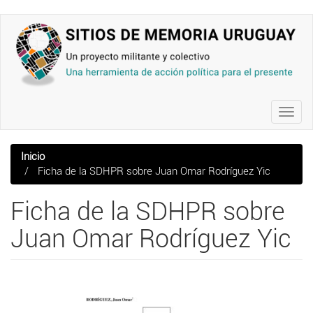
Pasar
al
contenido
principal
Toggl
navig
Inicio
Ficha de la SDHPR sobre Juan Omar Rodríguez Yic
Ficha de la SDHPR sobre
Juan Omar Rodríguez Yic