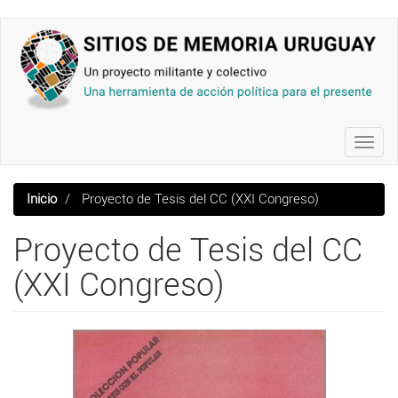
Pasar
al
contenido
principal
Toggl
navig
Inicio
Proyecto de Tesis del CC (XXI Congreso)
Proyecto de Tesis del CC
(XXI Congreso)