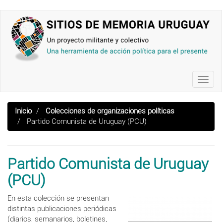
Pasar
al
contenido
principal
Toggl
navig
Inicio
Colecciones de organizaciones políticas
Partido Comunista de Uruguay (PCU)
Partido Comunista de Uruguay
(PCU)
En esta colección se presentan
distintas publicaciones periódicas
(diarios, semanarios, boletines,