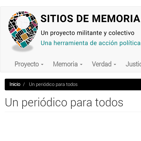
Pasar
al
contenido
principal
Main
navigation
Proyecto
Memoria
Verdad
Justi
Inicio
Un periódico para todos
Un periódico para todos