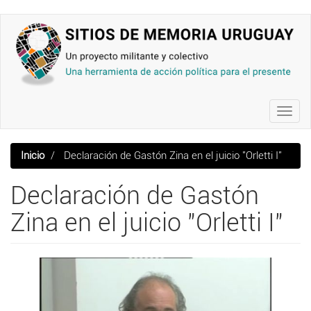
Pasar
al
contenido
principal
Toggl
navig
Inicio
Declaración de Gastón Zina en el juicio "Orletti I"
Declaración de Gastón
Zina en el juicio "Orletti I"