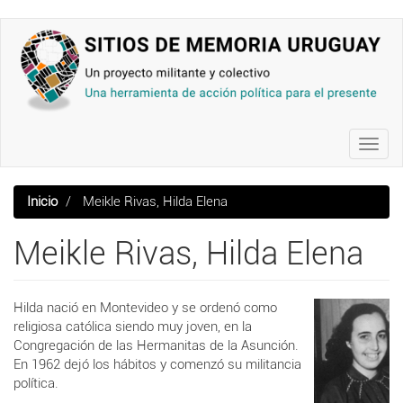
Pasar
al
contenido
principal
Toggl
navig
Inicio
Meikle Rivas, Hilda Elena
Meikle Rivas, Hilda Elena
Hilda nació en Montevideo y se ordenó como
religiosa católica siendo muy joven, en la
Congregación de las Hermanitas de la Asunción.
En 1962 dejó los hábitos y comenzó su militancia
política.