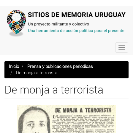
Pasar
al
contenido
principal
Toggl
navig
Inicio
Prensa y publicaciones periódicas
De monja a terrorista
De monja a terrorista