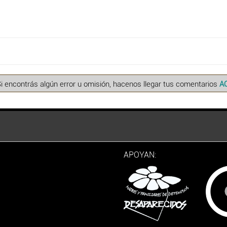
Si encontrás algún error u omisión, hacenos llegar tus comentarios
A
APOYAN: