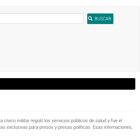
BUSCAR
cívico militar reguló los servicios públicos de salud y fue el
las
exclusivas para presos y presas políticas Esas internaciones,