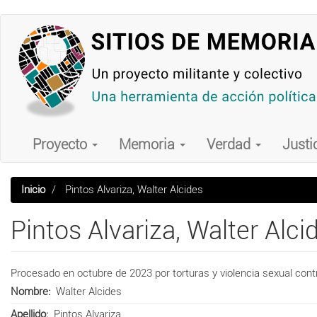
Pasar
al
contenido
principal
Main
navigation
Proyecto
Memoria
Verdad
Justi
Inicio
Pintos Alvariza, Walter Alcides
Pintos Alvariza, Walter Alci
Procesado en octubre de 2023 por torturas y violencia sexual cont
Nombre
Walter Alcides
Apellido
Pintos Alvariza