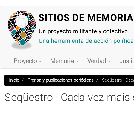
Pasar
al
contenido
principal
Main
navigation
Proyecto
Memoria
Verdad
Justi
Inicio
Prensa y publicaciones periódicas
Seqüestro : Cada
Seqüestro : Cada vez mais 