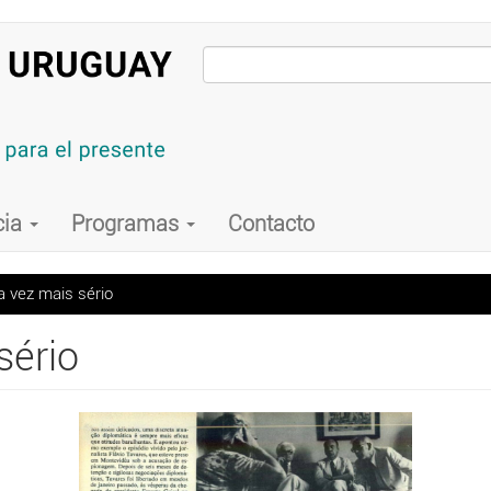
cia
Programas
Contacto
 vez mais sério
sério