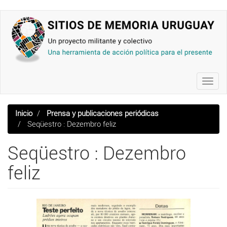
Pasar
al
contenido
principal
Toggl
navig
Inicio
Prensa y publicaciones periódicas
Seqüestro : Dezembro feliz
Seqüestro : Dezembro
feliz