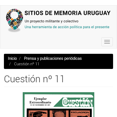
Pasar
al
contenido
principal
Toggl
navig
Inicio
Prensa y publicaciones periódicas
Cuestión nº 11
Cuestión nº 11