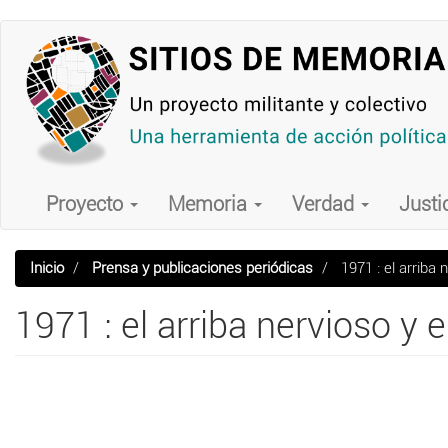
Pasar
al
contenido
principal
Main
navigation
Proyecto
Memoria
Verdad
Justi
Inicio
Prensa y publicaciones periódicas
1971 : el arriba
1971 : el arriba nervioso y